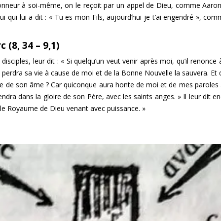
nneur à soi-même, on le reçoit par un appel de Dieu, comme Aaron. D
elui qui lui a dit : « Tu es mon Fils, aujourd’hui je t’ai engendré », c
 (8, 34 – 9,1)
sciples, leur dit : « Si quelqu’un veut venir après moi, qu’il renonce à
ui perdra sa vie à cause de moi et de la Bonne Nouvelle la sauvera. Et
e son âme ? Car quiconque aura honte de moi et de mes paroles au
endra dans la gloire de son Père, avec les saints anges. » Il leur dit e
vu le Royaume de Dieu venant avec puissance. »