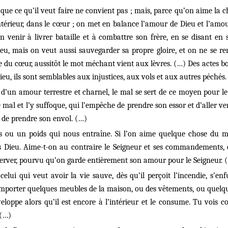
 que ce qu’il veut faire ne convient pas ; mais, parce qu’on aime la c
intérieur, dans le cœur ; on met en balance l’amour de Dieu et l’am
 venir à livrer bataille et à combattre son frère, en se disant en s
ieu, mais on veut aussi sauvegarder sa propre gloire, et on ne se 
nce du cœur, aussitôt le mot méchant vient aux lèvres. (…) Des actes
eu, ils sont semblables aux injustices, aux vols et aux autres péchés.
un amour terrestre et charnel, le mal se sert de ce moyen pour le 
mal et l’y suffoque, qui l’empêche de prendre son essor et d’aller ve
e de prendre son envol. (…)
s ou un poids qui nous entraîne. Si l’on aime quelque chose du 
rs Dieu. Aime-t-on au contraire le Seigneur et ses commandements, o
bserver, pourvu qu’on garde entièrement son amour pour le Seigneur. 
elui qui veut avoir la vie sauve, dès qu’il perçoit l’incendie, s’en
 emporter quelques meubles de la maison, ou des vêtements, ou quelque 
enveloppe alors qu’il est encore à l’intérieur et le consume. Tu voi
 (…)