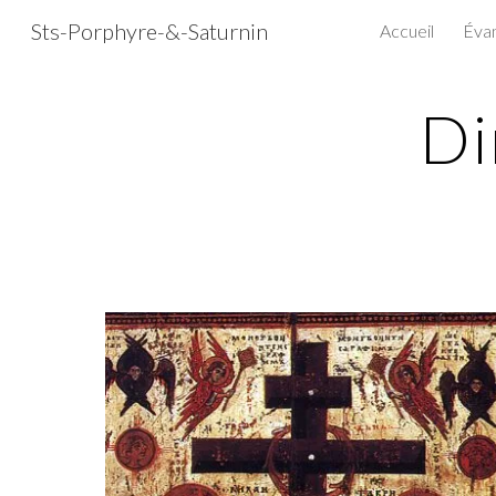
Sts-Porphyre-&-Saturnin
Accueil
Évan
Sk
Di