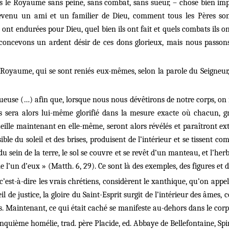
s le Royaume sans peine, sans combat, sans sueur, – chose bien impo
venu un ami et un familier de Dieu, comment tous les Pères sont 
ls ont endurées pour Dieu, quel bien ils ont fait et quels combats ils o
cevons un ardent désir de ces dons glorieux, mais nous passons à
Royaume, qui se sont reniés eux-mêmes, selon la parole du Seigneur, 
tueuse (…) afin que, lorsque nous nous dévêtirons de notre corps, on
rps sera alors lui-même glorifié dans la mesure exacte où chacun, g
ueille maintenant en elle-même, seront alors révélés et paraîtront ext
ible du soleil et des brises, produisent de l’intérieur et se tissent co
u sein de la terre, le sol se couvre et se revêt d’un manteau, et l’he
l’un d’eux » (Matth. 6, 29). Ce sont là des exemples, des figures et d
’est-à-dire les vrais chrétiens, considèrent le xanthique, qu’on appel
 de justice, la gloire du Saint-Esprit surgit de l’intérieur des âmes, c
s. Maintenant, ce qui était caché se manifeste au-dehors dans le corp
inquième homélie, trad. père Placide, ed. Abbaye de Bellefontaine, Spir