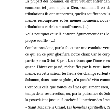
La plupart des hommes, en effet, veulent entrer dan
comment tel juste a plu à Dieu, comment il est de
tribulations ils ont supportées, quelles souffrances i
mêmes récompenses et les mêmes honneurs, nous con
tribulations et de leurs souffrances. (…)
Voilà pourquoi ceux-là entrent légitimement dans le 
propre souffle. (…)
Combattons donc, par la foi et par une conduite ver
ce qui en ce jour glorifiera notre chair. Car le co
participer au Saint-Esprit. Les trésors que l’âme rec
quand l’hiver est passé, réchauffés par la vertu invis
même, en cette saison, les fleurs des champs sortent d
Salomon, dans toute sa gloire, n’a pas été vêtu comme 
C’est pour cela que toutes les âmes qui aiment Dieu, c
temps de la résurrection, où, par la puissance du Soleil
la possédaient jusque-là cachée à l’intérieur des âme
– Saint Macaire le Grand,
Les homélies spirituelles
, C