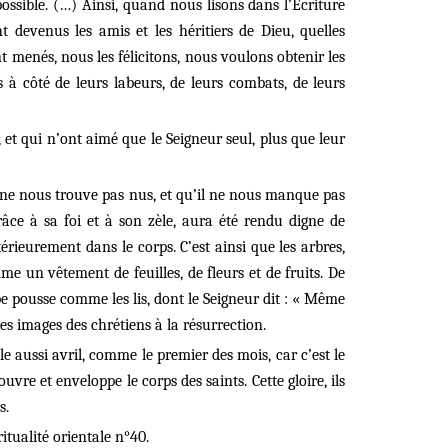
ssible. (…) Ainsi, quand nous lisons dans l’Écriture
devenus les amis et les héritiers de Dieu, quelles
nt menés, nous les félicitons, nous voulons obtenir les
 côté de leurs labeurs, de leurs combats, de leurs
et qui n’ont aimé que le Seigneur seul, plus que leur
 ne nous trouve pas nus, et qu’il ne nous manque pas
râce à sa foi et à son zèle, aura été rendu digne de
érieurement dans le corps. C’est ainsi que les arbres,
mme un vêtement de feuilles, de fleurs et de fruits. De
rbe pousse comme les lis, dont le Seigneur dit : « Même
es images des chrétiens à la résurrection.
le aussi avril, comme le premier des mois, car c’est le
ouvre et enveloppe le corps des saints. Cette gloire, ils
s.
itualité orientale n°40.