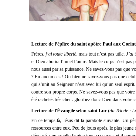
Lecture de l’épître du saint apôtre Paul aux Corin
Frères,
j’ai toute liberté
, mais tout n’est pas utile.
J’ai 
et Dieu abolira l’un et l’autre. Mais le corps n’est pas 
nous aussi par sa puissance. Ne savez-vous pas que v
? En aucun cas ! Ou bien ne savez-vous pas que celui s’
qui s’unit au Seigneur n’est avec lui qu’un seul espr
contre son propre corps. Ne savez-vous pas que votre 
été rachetés très cher : glorifiez donc Dieu dans votre c
Lecture de l'Évangile selon saint Luc
(
du Triode : L
En ce temps-là, Jésus dit la parabole suivante. Un père
ressources entre eux. Peu de jours après, le plus jeune f
dépensé, une cruelle famine toucha ce pays et il comm