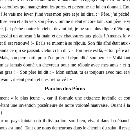
es caroubes que mangeaient les porcs, et personne ne lui en donnait. Entr
e vais me lever, j’irai vers mon père et je lui dirai : ‘ Père, j’ai péché 
Il se leva et alla vers son père. Comme il était encore loin, son père le vit
re, j’ai péché contre le ciel et devant toi, je ne suis plus digne d’être ap
mettez-lui un anneau à la main et des chaussures aux pieds ! Amenez le 
du et il est retrouvé !» Et ils se mirent à se réjouir. Son fils aîné était
anda ce qui se passait. Celui-ci lui dit : « Ton frère est là, et ton père a
. Mais, son père sortit pour l’en prier. Il répondit à son père : « Voilà 
m’as jamais donné un chevreau pour me réjouir avec mes amis ; et qua
gras ! » Son père lui dit : « Mon enfant, tu es toujours avec moi et tout
vant ; il était perdu et il est retrouvé ! »
Paroles des Pères
ement « le plus jeune », car il formule une exigence juvénile et c
étant une invention postérieure de notre volonté mauvaise. Quant à la v
)
our un pays lointain où il dissipa tout son bien, vivant dans la débau
nous est inné. Tant que nous demeurons dans le chemin du salut, il reste