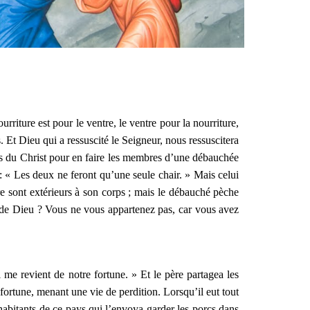
urriture est pour le ventre, le ventre pour la nourriture,
s. Et Dieu qui a ressuscité le Seigneur, nous ressuscitera
s du Christ pour en faire les membres d’une débauchée
 : « Les deux ne feront qu’une seule chair. » Mais celui
e sont extérieurs à son corps ; mais le débauché pèche
z de Dieu ? Vous ne vous appartenez pas, car vous avez
i me revient de notre fortune. » Et le père partagea les
a fortune, menant une vie de perdition. Lorsqu’il eut tout
abitants de ce pays qui l’envoya garder les porcs dans