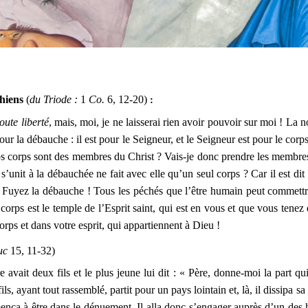
thiens
(
du Triode :
1
Co.
6, 12-20)
:
toute liberté
, mais, moi, je ne laisserai rien avoir pouvoir sur moi ! La no
pour la débauche : il est pour le Seigneur, et le Seigneur est pour le corp
os corps sont des membres du Christ ? Vais-je donc prendre les membre
unit à la débauchée ne fait avec elle qu’un seul corps ? Car il est dit
it. Fuyez la débauche ! Tous les péchés que l’être humain peut commettr
corps est le temple de l’Esprit saint, qui est en vous et que vous tene
orps et dans votre esprit, qui appartiennent à Dieu !
uc
15, 11-32)
 avait deux fils et le plus jeune lui dit : « Père, donne-moi la part qu
ils, ayant tout rassemblé, partit pour un pays lointain et, là, il dissipa s
ença à être dans le dénuement. Il alla donc s’engager auprès d’un des h