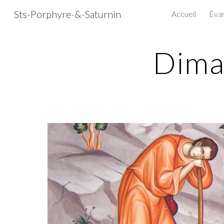
Sts-Porphyre-&-Saturnin
Accueil
Évan
Sk
Dima