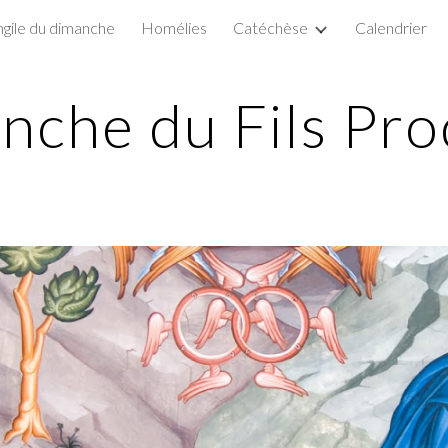
gile du dimanche
Homélies
Catéchèse
Calendrier
ip to main content
Skip to navigat
nche du Fils Pro