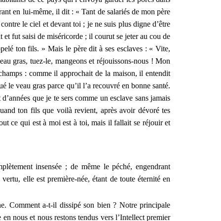
ant en lui-même, il dit : « Tant de salariés de mon père
contre le ciel et devant toi ; je ne suis plus digne d’être
 et fut saisi de miséricorde ; il courut se jeter au cou de
pelé ton fils. » Mais le père dit à ses esclaves : « Vite,
veau gras, tuez-le, mangeons et réjouissons-nous ! Mon
 aux champs : comme il approchait de la maison, il entendit
 tué le veau gras parce qu’il l’a recouvré en bonne santé.
tant d’années que je te sers comme un esclave sans jamais
nd ton fils que voilà revient, après avoir dévoré tes
 ce qui est à moi est à toi, mais il fallait se réjouir et
omplètement insensée ; de même le péché, engendrant
ertu, elle est première-née, étant de toute éternité en
che. Comment a-t-il dissipé son bien ? Notre principale
 en nous et nous restons tendus vers l’Intellect premier