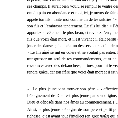
ses champs. Il aurait bien voulu se remplir le ventre d
ont du pain en abondance et moi, ici, je meurs de faim ! J
appelé ton fils ; traite-moi comme un de tes salariés.’ » 
son fils et l’embrassa tendrement. Le fils lui dit : « Pè
apportez le vêtement le plus beau, et revêtez-l’en ; 
fils que voici était mort, et il est vivant ; il était per
jouer des danses ; il appela un des serviteurs et lui dem
» Le fils aîné se mit en colère et ne voulait pas entrer
transgresser un seul de tes commandements, et tu ne 
ressources avec des débauchées, tu tues pour lui le veau 
rendre grâce, car ton frère que voici était mort et il est vi
« Le plus jeune vint trouver son père » - effectiv
l’éloignement de Dieu est plus jeune par son origine, 
Dieu et déposée dans nos âmes au commencement. (…
Ainsi, le plus jeune s’éloigna de son père et partit p
richesse, c’est avant tout l’intellect (en grec
noûs
) qui 